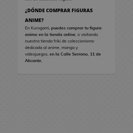
s
¿DÓNDE COMPRAR FIGURAS
B
ANIME?
o
En Kurogami,
puedes comprar tu figura
l
anime en la tienda online
, o visitando
s
nuestra tienda friki de coleccionismo
o
dedicada al anime, manga y
s
videojuegos,
en la Calle Serrano, 11 de
d
Alicante.
e
V
i
d
e
o
j
u
e
g
o