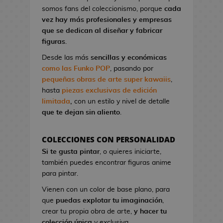
l
a
I
G
somos fans del coleccionismo, porque
cada
o
o
t
r
a
vez hay más profesionales y empresas
n
A
o
o
K
que se dedican al diseñar y fabricar
d
n
n
n
i
figuras
.
e
i
d
S
l
V
m
Desde las más
sencillas y económicas
e
t
l
i
e
como las Funko POP
, pasando por
C
u
!
d
pequeñas obras de arte super kawaiis
,
i
d
e
hasta
piezas exclusivas de edición
n
M
i
o
limitada
,
con un estilo y nivel de detalle
e
a
o
j
que te dejan sin aliento
.
n
s
u
P
g
e
i
F
a
COLECCIONES CON PERSONALIDAD
g
n
i
B
Si te gusta pintar
, o quieres iniciarte,
o
e
g
l
también puedes encontrar figuras anime
s
s
u
u
para pintar.
d
r
e
G
e
Vienen con un color de base plano, para
a
E
o
C
que
puedas explotar tu imaginación
,
s
x
r
i
crear tu propia obra de arte,
y hacer tu
K
o
r
n
colección única
y exclusiva.