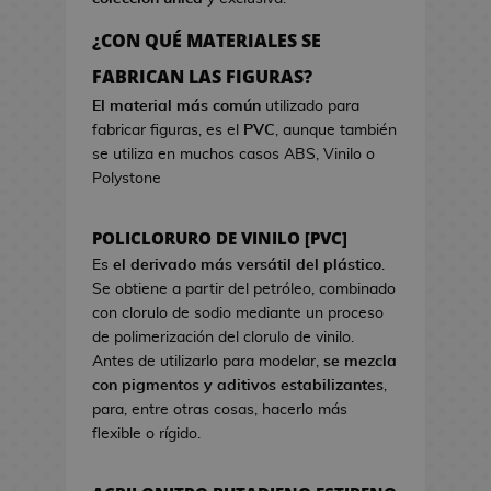
a
r
o
e
d
c
s
¿CON QUÉ MATERIALES SE
o
i
d
B
FABRICAN LAS FIGURAS?
k
s
e
o
a
t
El material más común
utilizado para
V
l
w
fabricar figuras, es el
PVC
, aunque también
i
s
a
se utiliza en muchos casos ABS, Vinilo o
d
a
Polystone
e
s
o
d
j
POLICLORURO DE VINILO [PVC]
e
u
C
Es
el derivado más versátil del plástico
.
e
i
Se obtiene a partir del petróleo, combinado
g
n
con clorulo de sodio mediante un proceso
o
e
de polimerización del clorulo de vinilo.
s
Antes de utilizarlo para modelar,
se mezcla
G
con pigmentos y aditivos estabilizantes
,
J
o
para, entre otras cosas, hacerlo más
a
r
flexible o rígido.
r
r
r
o