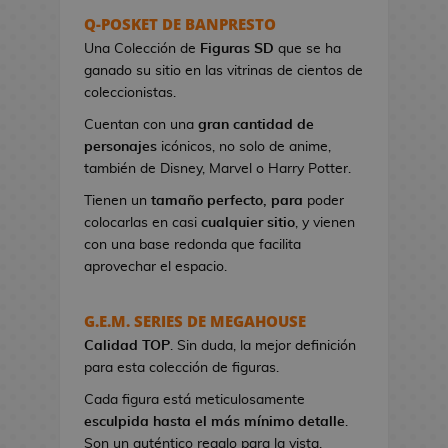
s
Q-POSKET DE BANPRESTO
e
Una Colección de
Figuras SD
que se ha
r
ganado su sitio en las vitrinas de cientos de
e
coleccionistas.
s
Cuentan con una
gran cantidad de
d
personajes
icónicos, no solo de anime,
e
también de Disney, Marvel o Harry Potter.
V
i
Tienen un
tamaño perfecto, para
poder
d
colocarlas en casi
cualquier sitio
, y vienen
e
con una base redonda que facilita
o
aprovechar el espacio.
j
u
G.E.M. SERIES DE MEGAHOUSE
e
Calidad TOP
g
. Sin duda, la mejor definición
para esta colección de figuras.
o
s
Cada figura está meticulosamente
esculpida hasta el más mínimo detalle
.
B
Son un auténtico regalo para la vista.