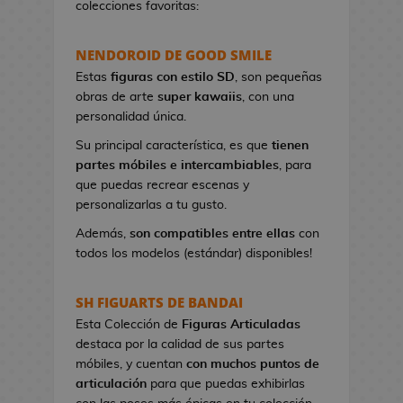
colecciones favoritas:
e
t
NENDOROID DE GOOD SMILE
a
s
Estas
figuras con estilo SD
, son pequeñas
d
obras de arte
super kawaiis
, con una
e
personalidad única.
V
Su principal característica, es que
tienen
i
partes móbiles e intercambiables
, para
d
que puedas recrear escenas y
e
personalizarlas a tu gusto.
o
j
Además,
son compatibles entre ellas
con
u
todos los modelos (estándar) disponibles!
e
g
SH FIGUARTS DE BANDAI
o
Esta Colección de
Figuras Articuladas
s
destaca por la calidad de sus partes
móbiles, y cuentan
con muchos puntos de
P
articulación
para que puedas exhibirlas
i