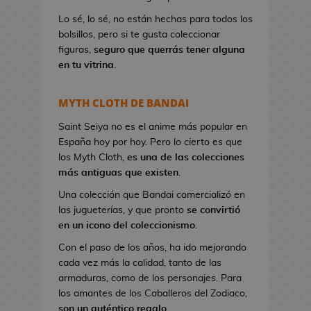
a
Lo sé, lo sé, no están hechas para todos los
n
bolsillos, pero si te gusta coleccionar
d
figuras,
seguro que querrás tener alguna
o
en tu vitrina
.
l
e
r
MYTH CLOTH DE BANDAI
a
s
Saint Seiya no es el anime más popular en
d
España hoy por hoy. Pero lo cierto es que
e
los Myth Cloth,
es una de las colecciones
V
más antiguas que existen
.
i
Una colección que Bandai comercializó en
d
las jugueterías, y que pronto
se convirtió
e
en un icono del coleccionismo
.
o
Con el paso de los años, ha ido mejorando
j
cada vez más la calidad, tanto de las
u
armaduras, como de los personajes. Para
e
los amantes de los Caballeros del Zodiaco,
g
son un auténtico regalo
.
o