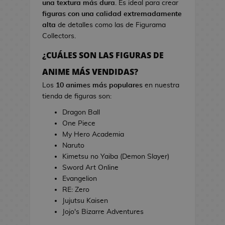
una textura más dura
. Es ideal para crear
s
i
figuras con una calidad extremadamente
d
n
alta
de detalles como las de Figurama
e
e
Collectors.
V
i
¿CUÁLES SON LAS FIGURAS DE
T
d
o
ANIME MÁS VENDIDAS?
e
a
o
Los
10 animes más populares
en nuestra
l
j
tienda de figuras son:
l
u
a
Dragon Ball
e
s
One Piece
g
d
My Hero Academia
o
e
Naruto
s
C
Kimetsu no Yaiba (Demon Slayer)
i
Sword Art Online
E
n
Evangelion
s
e
RE: Zero
t
Jujutsu Kaisen
u
J
Jojo's Bizarre Adventures
c
a