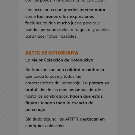
con las poses más épicas en tu colección.
n
e
Los accesorios que
puedes intercambiar
,
s
como
las manos o las expresiones
d
faciales
, te dan mucho juego para que
e
puedas personalizarlas a tu gusto, y usarlas
V
para hacer fotos increíbles.
i
d
ARTFX DE KOTOBUKIYA
e
La
Mejor Colección
de Kotobukiya
.
o
j
Se fabrican con una
calidad asombrosa
,
u
que cuida la pose y todas las
e
características del personaje.
La pintura es
g
brutal
, desde los más pequeños detalles,
o
hasta los sombreados,
hacen que estas
s
figuras tengan toda la esencia del
personaje
.
N
Sin duda alguna, las ARTFX
destacan en
e
cualquier colección
.
c
e