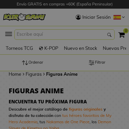
Envío GRATIS en compras +60€ (España Peninsular)
Hola
Iniciar Sesión
Figuras Anime
0
K
Torneos TCG
💿 K-POP
Nuevo en Stock
Nuevas Pre
Figuras
Videojuegos
Ordenar
Filtrar
Home
Figuras
Figuras Anime
Figuras de Cine
FIGURAS ANIME
D
Figuras por
i
Fabricante
ENCUENTRA TU PRÓXIMA FIGURA
g
Descubre el mejor catálogo de
figuras originales
y
i
disfruta de tu colección
con
tus héroes favoritos de My
R
m
D
TOP Colecciones
Hero Academia
, tus
Nakamas de One Piece
, los
Demon
e
o
u
Slayer de Kimetsu no Yaiba
...