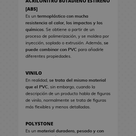
ACRILONITRO BUTADIENO ESTIRENO
a
s
s
[ABS]
d
d
e
Es un
termoplástico con mucha
e
C
resistencia al calor, los impactos y los
V
i
químicos
. Se obtiene a partir de un
i
n
proceso de polimerización, y se moldea por
d
e
inyección, soplado o extrusión. Además,
se
e
puede combinar con PVC
para añadirle
o
S
diferentes propiedades.
j
e
u
t
VINILO
e
s
g
En realidad,
se trata del mismo material
R
o
que el PVC
, sin embargo, cuando la
e
s
descripción de un producto habla de figuras
g
de vinilo, normalmente se trata de figuras
a
H
más flexibles y menos detalladas.
l
u
o
c
d
POLYSTONE
h
e
Es un
material duradero, pesado y con
a
C