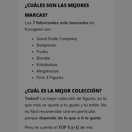
h
r
¿CUÁLES SON LAS MEJORES
e
r
s
MARCAS?
a
d
s
Los
7 fabricantes más buscados
en
e
d
Kurogami son:
V
e
Good Smile Company
i
C
Banpresto
d
i
Funko
e
n
Bandai
o
e
Kotobukiya
j
Megahouse
u
B
First 4 Figures
e
o
g
l
¿CUÁL ES LA MEJOR COLECCIÓN?
o
s
s
Todas!!
La mejor colección de figuras, es la
d
que más se ajuste a tu gusto y tu estilo. No
e
L
es fácil recomendar una en particular,
C
i
porque
depende de lo que a ti te guste
.
i
b
n
Pero te cuento el
TOP 5 [+1]
de mis
r
e