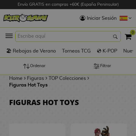
Envío GRATIS en compras +60€ (España Peninsular)
Hola
Iniciar Sesión
Figuras Anime
0
K
🏖️ Rebajas de Verano
Torneos TCG
💿 K-POP
Nuevo
Figuras
Videojuegos
Ordenar
Filtrar
Home
Figuras
TOP Colecciones
Figuras de Cine
Figuras Hot Toys
D
Figuras por
FIGURAS HOT TOYS
i
Fabricante
g
i
R
m
D
TOP Colecciones
e
o
u