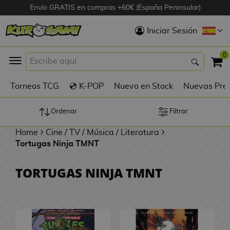
Envío GRATIS en compras +60€ (España Peninsular)
Hola
Iniciar Sesión
Figuras Anime
0
K
Torneos TCG
💿 K-POP
Nuevo en Stock
Nuevas Pre
Figuras
Videojuegos
Ordenar
Filtrar
Home
Cine / TV / Música / Literatura
Figuras de Cine
Tortugas Ninja TMNT
D
Figuras por
TORTUGAS NINJA TMNT
i
Fabricante
g
i
R
m
D
TOP Colecciones
e
o
u