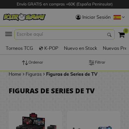
Envío GRATIS en compras +60€ (España Peninsular)
Hola
Iniciar Sesión
Figuras Anime
0
K
Torneos TCG
💿 K-POP
Nuevo en Stock
Nuevas Pre
Figuras
Videojuegos
Ordenar
Filtrar
Home
Figuras
Figuras de Series de TV
Figuras de Cine
FIGURAS DE SERIES DE TV
D
Figuras por
i
Fabricante
g
i
R
m
D
TOP Colecciones
e
o
u