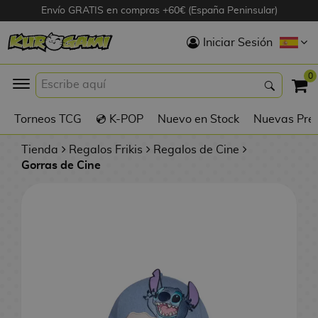
Envío GRATIS en compras +60€ (España Peninsular)
Hola
Iniciar Sesión
Figuras Anime
0
K
Torneos TCG
💿 K-POP
Nuevo en Stock
Nuevas Pre
Figuras
Videojuegos
Tienda
Regalos Frikis
Regalos de Cine
Gorras de Cine
Figuras de Cine
D
Figuras por
i
Fabricante
g
i
R
m
D
TOP Colecciones
e
o
u