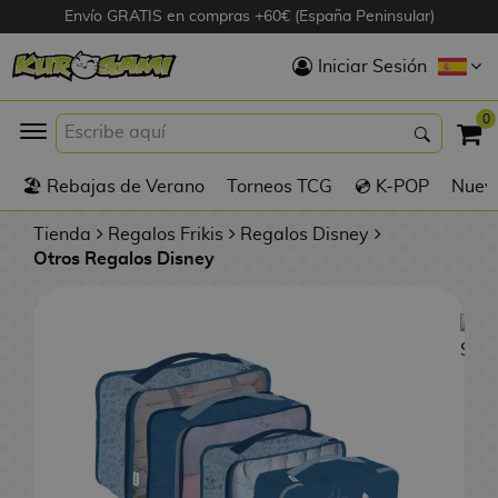
Envío GRATIS en compras +60€ (España Peninsular)
Hola
Iniciar Sesión
Figuras Anime
0
K
🏖️ Rebajas de Verano
Torneos TCG
💿 K-POP
Nuevo
Figuras
Videojuegos
Tienda
Regalos Frikis
Regalos Disney
Otros Regalos Disney
Figuras de Cine
D
Figuras por
i
Fabricante
g
i
R
m
D
TOP Colecciones
e
o
u