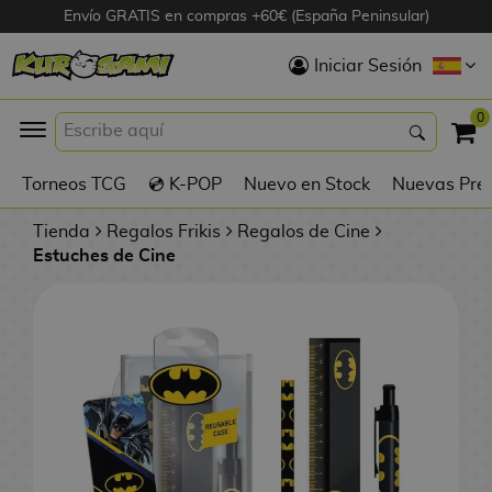
Envío GRATIS en compras +60€ (España Peninsular)
Hola
Iniciar Sesión
Figuras Anime
0
K
Torneos TCG
💿 K-POP
Nuevo en Stock
Nuevas Pre
Figuras
Videojuegos
Tienda
Regalos Frikis
Regalos de Cine
Estuches de Cine
Figuras de Cine
D
Figuras por
i
Fabricante
g
i
R
m
D
TOP Colecciones
e
o
u