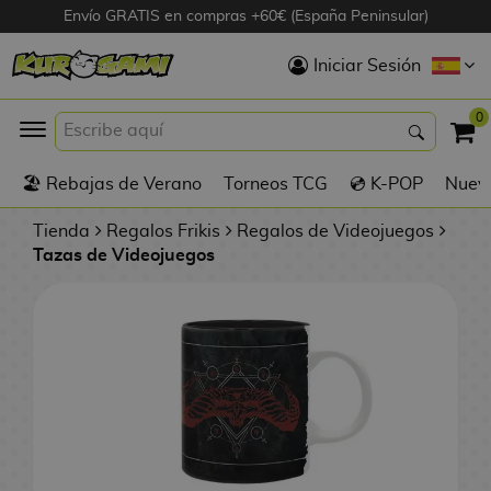
Envío GRATIS en compras +60€ (España Peninsular)
Hola
Iniciar Sesión
Figuras Anime
0
K
🏖️ Rebajas de Verano
Torneos TCG
💿 K-POP
Nuevo
Figuras
Videojuegos
Tienda
Regalos Frikis
Regalos de Videojuegos
Tazas de Videojuegos
Figuras de Cine
D
Figuras por
i
Fabricante
g
i
R
m
D
TOP Colecciones
e
o
u