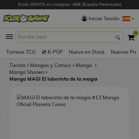
Envío GRATIS en compras +60€ (España Peninsular)
Hola
Iniciar Sesión
Figuras Anime
0
K
Torneos TCG
💿 K-POP
Nuevo en Stock
Nuevas Pre
Figuras
Videojuegos
Tienda
Mangas y Comics
Manga
Manga Shonen
Manga MAGI El laberinto de la magia
Figuras de Cine
D
Figuras por
i
Fabricante
g
i
R
m
D
TOP Colecciones
e
o
u