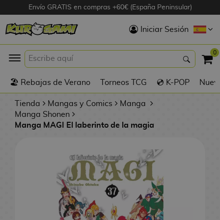
Envío GRATIS en compras +60€ (España Peninsular)
Hola
Iniciar Sesión
Figuras Anime
0
K
🏖️ Rebajas de Verano
Torneos TCG
💿 K-POP
Nuevo
Figuras
Videojuegos
Tienda
Mangas y Comics
Manga
Manga Shonen
Manga MAGI El laberinto de la magia
Figuras de Cine
D
Figuras por
i
Fabricante
g
i
R
m
D
TOP Colecciones
e
o
u