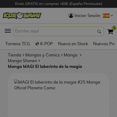
Envío GRATIS en compras +60€ (España Peninsular)
Hola
Iniciar Sesión
Figuras Anime
0
K
Torneos TCG
💿 K-POP
Nuevo en Stock
Nuevas Pre
Figuras
Videojuegos
Tienda
Mangas y Comics
Manga
Manga Shonen
Manga MAGI El laberinto de la magia
Figuras de Cine
D
Figuras por
i
Fabricante
g
i
R
m
D
TOP Colecciones
e
o
u