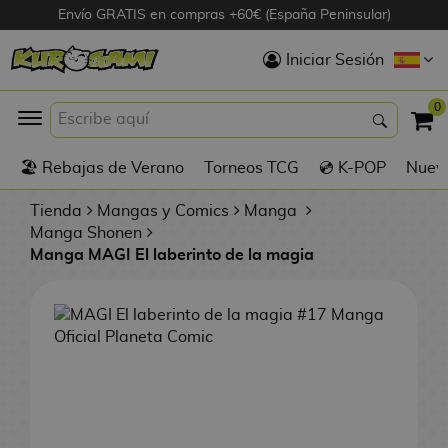
Envío GRATIS en compras +60€ (España Peninsular)
Hola
Iniciar Sesión
Figuras Anime
0
K
🏖️ Rebajas de Verano
Torneos TCG
💿 K-POP
Nuevo
Figuras
Videojuegos
Tienda
Mangas y Comics
Manga
Manga Shonen
Manga MAGI El laberinto de la magia
Figuras de Cine
D
Figuras por
i
Fabricante
g
i
R
m
D
TOP Colecciones
e
o
u