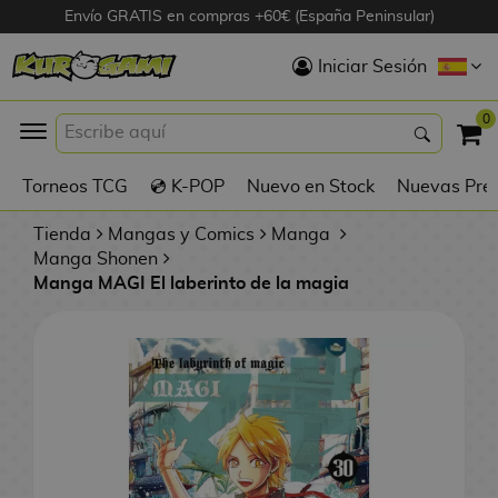
Envío GRATIS en compras +60€ (España Peninsular)
Hola
Iniciar Sesión
Figuras Anime
0
K
Torneos TCG
💿 K-POP
Nuevo en Stock
Nuevas Pre
Figuras
Videojuegos
Tienda
Mangas y Comics
Manga
Manga Shonen
Manga MAGI El laberinto de la magia
Figuras de Cine
D
Figuras por
i
Fabricante
g
i
R
m
D
TOP Colecciones
e
o
u