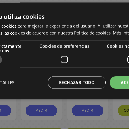
b utiliza cookies
 cookies para mejorar la experiencia del usuario. Al utilizar nuest
s las cookies de acuerdo con nuestra Política de cookies.
Más inf
rictamente
Cookies de preferencias
Cookies no
arias
laneta
Manga Llegando
Manga La
Manga
ueva
a ti #24
esposa de mi
8 #1
 #06
hermano #8
E
TALLES
RECHAZAR TODO
ACE
1
,70 €
8,50 €
8,08 €
9,50 €
9,03 €
1
R
PEDIR
PEDIR
C