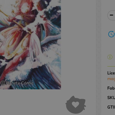
Lic
mag
Fab
SK
GTI