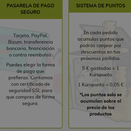
PASARELA DE PAGO
SISTEMA DE PUNTOS
SEGURO
En cada pedido
Tarjeta, PayPal,
acumulas puntos que
Bizum, transferencia
podrás canjear por
bancaria, financiación
descuentos en tus
o contra reembolso.
próximos pedidos.
Puedes elegir la forma
5 € gastados = 1
de pago que
Kuropunto
prefieras. Contamos
con certificado de
1 Kuropunto = 0,05 €
seguridad SSL para
*Los puntos solo se
que compres de forma
acumulan sobre el
segura.
precio de los
productos