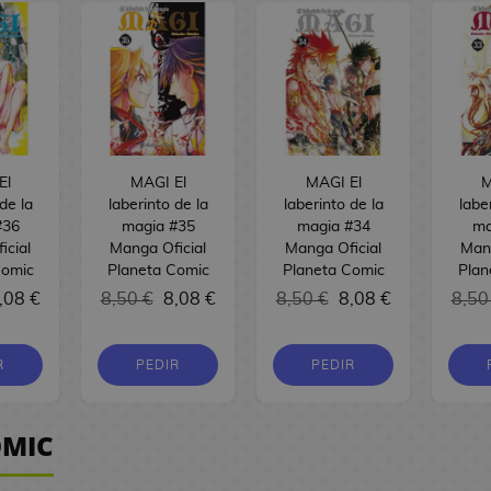
El
MAGI El
MAGI El
M
de la
laberinto de la
laberinto de la
labe
#36
magia #35
magia #34
ma
icial
Manga Oficial
Manga Oficial
Mang
Comic
Planeta Comic
Planeta Comic
Plan
,08 €
8,50 €
8,08 €
8,50 €
8,08 €
8,50
R
PEDIR
PEDIR
ÓMIC