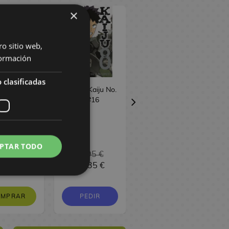
×
ro sitio web,
ormación
 clasificadas
 Kaiju No.
Manga Kaiju No.
Manga Bastard!!
6 Edición
8 #16
(edicion 3 en 1)
special
#7
PTAR TODO
9,50 €
11,95 €
16,95 €
8,53 €
11,35 €
16,10 €
OMPRAR
PEDIR
PEDIR