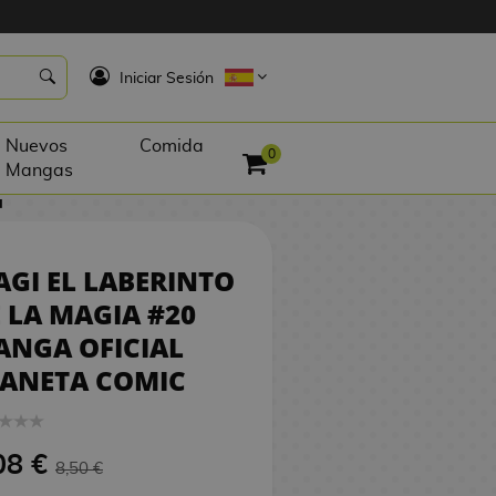
8,08 €
PEDIR
K
Iniciar Sesión
Nuevos
Comida
0
Mangas
a
GI EL LABERINTO
 LA MAGIA #20
ANGA OFICIAL
LANETA COMIC
08 €
8,50 €