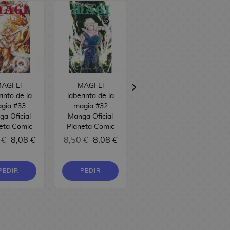
AGI El
MAGI El
MAGI El
rinto de la
laberinto de la
laberinto de la
gia #33
magia #32
magia #31
a Oficial
Manga Oficial
Manga Oficial
eta Comic
Planeta Comic
Planeta Comic
 €
8,08 €
8,50 €
8,08 €
8,50 €
8,08 €
PEDIR
PEDIR
PEDIR