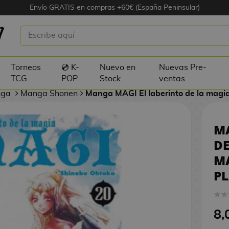
Envío GRATIS en compras +60€ (España Peninsular)
LABERINTO DE LA MAGIA #20 MANGA
PLANETA COMIC
Torneos
💿 K-
Nuevo en
Nuevas Pre-
TCG
POP
Stock
ventas
nga
Manga Shonen
Manga MAGI El laberinto de la magi
MA
DE
M
P
8,