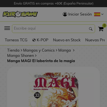
Envío GRATIS en compras +60€ (España Peninsular)
Hola
Iniciar Sesión
Figuras Anime
0
K
Torneos TCG
💿 K-POP
Nuevo en Stock
Nuevas Pre
Figuras
Videojuegos
Tienda
Mangas y Comics
Manga
Manga Shonen
Manga MAGI El laberinto de la magia
Figuras de Cine
D
Figuras por
i
Fabricante
g
i
R
m
D
TOP Colecciones
e
o
u