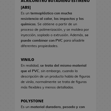
ACRILONITRO BUTADIENO ESTIRENO
a
s
s
[ABS]
d
d
e
Es un
termoplástico con mucha
e
C
resistencia al calor, los impactos y los
V
i
químicos
. Se obtiene a partir de un
i
n
proceso de polimerización, y se moldea por
d
e
inyección, soplado o extrusión. Además,
se
e
puede combinar con PVC
para añadirle
o
S
diferentes propiedades.
j
e
u
t
VINILO
e
s
g
En realidad,
se trata del mismo material
R
o
que el PVC
, sin embargo, cuando la
e
s
descripción de un producto habla de figuras
g
de vinilo, normalmente se trata de figuras
a
H
más flexibles y menos detalladas.
l
u
o
c
d
POLYSTONE
h
e
Es un
material duradero, pesado y con
a
C