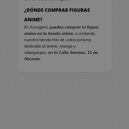
s
¿DÓNDE COMPRAR FIGURAS
B
ANIME?
o
En Kurogami,
puedes comprar tu figura
l
anime en la tienda online
, o visitando
s
nuestra tienda friki de coleccionismo
o
dedicada al anime, manga y
s
videojuegos,
en la Calle Serrano, 11 de
d
Alicante.
e
V
i
d
e
o
j
u
e
g
o