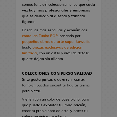
l
a
I
G
somos fans del coleccionismo, porque
cada
o
o
t
r
a
vez hay más profesionales y empresas
n
A
o
o
K
que se dedican al diseñar y fabricar
d
n
n
n
i
figuras
.
e
i
d
S
l
V
m
Desde las más
sencillas y económicas
e
t
l
i
e
como las Funko POP
, pasando por
C
u
!
d
pequeñas obras de arte super kawaiis
,
i
d
e
hasta
piezas exclusivas de edición
n
M
i
o
limitada
,
con un estilo y nivel de detalle
e
a
o
j
que te dejan sin aliento
.
n
s
u
P
g
e
i
F
a
COLECCIONES CON PERSONALIDAD
g
n
i
B
Si te gusta pintar
, o quieres iniciarte,
o
e
g
l
también puedes encontrar figuras anime
s
s
u
u
para pintar.
d
r
e
G
e
Vienen con un color de base plano, para
a
E
o
C
que
puedas explotar tu imaginación
,
s
x
r
i
crear tu propia obra de arte,
y hacer tu
K
o
r
n
colección única
y exclusiva.