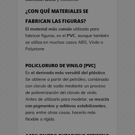
a
r
o
e
d
c
s
¿CON QUÉ MATERIALES SE
o
i
d
B
FABRICAN LAS FIGURAS?
k
s
e
o
a
t
El material más común
utilizado para
V
l
w
fabricar figuras, es el
PVC
, aunque también
i
s
a
se utiliza en muchos casos ABS, Vinilo o
d
a
Polystone
e
s
o
d
j
POLICLORURO DE VINILO [PVC]
e
u
C
Es
el derivado más versátil del plástico
.
e
i
Se obtiene a partir del petróleo, combinado
g
n
con clorulo de sodio mediante un proceso
o
e
de polimerización del clorulo de vinilo.
s
Antes de utilizarlo para modelar,
se mezcla
G
con pigmentos y aditivos estabilizantes
,
J
o
para, entre otras cosas, hacerlo más
a
r
flexible o rígido.
r
r
r
o