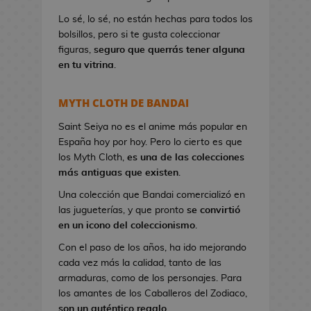
a
Lo sé, lo sé, no están hechas para todos los
n
bolsillos, pero si te gusta coleccionar
d
figuras,
seguro que querrás tener alguna
o
en tu vitrina
.
l
e
r
MYTH CLOTH DE BANDAI
a
s
Saint Seiya no es el anime más popular en
d
España hoy por hoy. Pero lo cierto es que
e
los Myth Cloth,
es una de las colecciones
V
más antiguas que existen
.
i
Una colección que Bandai comercializó en
d
las jugueterías, y que pronto
se convirtió
e
en un icono del coleccionismo
.
o
Con el paso de los años, ha ido mejorando
j
cada vez más la calidad, tanto de las
u
armaduras, como de los personajes. Para
e
los amantes de los Caballeros del Zodiaco,
g
son un auténtico regalo
.
o