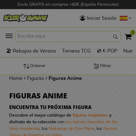
Envío GRATIS en compras +60€ (España Peninsular)
Hola
Iniciar Sesión
Figuras Anime
0
K
🏖️ Rebajas de Verano
Torneos TCG
💿 K-POP
Nuevo
Figuras
Videojuegos
Ordenar
Filtrar
Home
Figuras
Figuras Anime
Figuras de Cine
FIGURAS ANIME
D
Figuras por
i
Fabricante
ENCUENTRA TU PRÓXIMA FIGURA
g
Descubre el mejor catálogo de
figuras originales
y
i
disfruta de tu colección
con
tus héroes favoritos de My
R
m
D
TOP Colecciones
Hero Academia
, tus
Nakamas de One Piece
, los
Demon
e
o
u
Slayer de Kimetsu no Yaiba
...