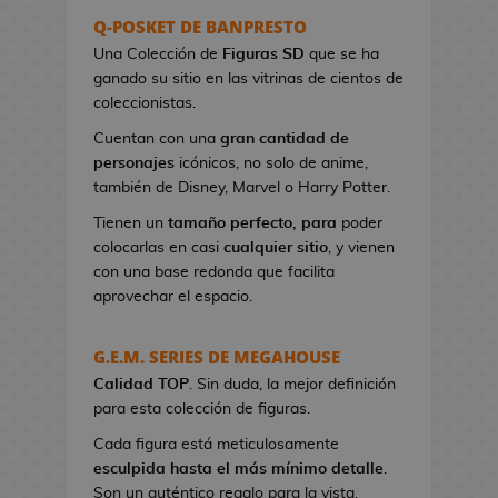
s
Q-POSKET DE BANPRESTO
e
Una Colección de
Figuras SD
que se ha
r
ganado su sitio en las vitrinas de cientos de
e
coleccionistas.
s
Cuentan con una
gran cantidad de
d
personajes
icónicos, no solo de anime,
e
también de Disney, Marvel o Harry Potter.
V
i
Tienen un
tamaño perfecto, para
poder
d
colocarlas en casi
cualquier sitio
, y vienen
e
con una base redonda que facilita
o
aprovechar el espacio.
j
u
G.E.M. SERIES DE MEGAHOUSE
e
Calidad TOP
g
. Sin duda, la mejor definición
para esta colección de figuras.
o
s
Cada figura está meticulosamente
esculpida hasta el más mínimo detalle
.
B
Son un auténtico regalo para la vista.