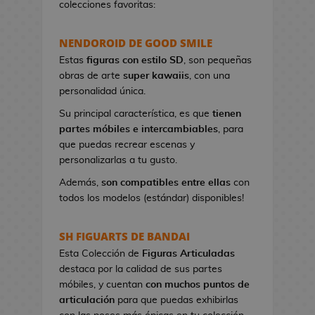
colecciones favoritas:
e
t
NENDOROID DE GOOD SMILE
a
s
Estas
figuras con estilo SD
, son pequeñas
d
obras de arte
super kawaiis
, con una
e
personalidad única.
V
Su principal característica, es que
tienen
i
partes móbiles e intercambiables
, para
d
que puedas recrear escenas y
e
personalizarlas a tu gusto.
o
j
Además,
son compatibles entre ellas
con
u
todos los modelos (estándar) disponibles!
e
g
SH FIGUARTS DE BANDAI
o
Esta Colección de
Figuras Articuladas
s
destaca por la calidad de sus partes
móbiles, y cuentan
con muchos puntos de
P
articulación
para que puedas exhibirlas
i