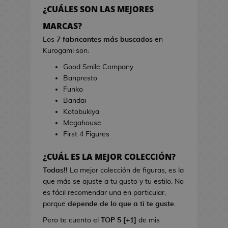
h
r
¿CUÁLES SON LAS MEJORES
e
r
s
MARCAS?
a
d
s
Los
7 fabricantes más buscados
en
e
d
Kurogami son:
V
e
Good Smile Company
i
C
Banpresto
d
i
Funko
e
n
Bandai
o
e
Kotobukiya
j
Megahouse
u
B
First 4 Figures
e
o
g
l
¿CUÁL ES LA MEJOR COLECCIÓN?
o
s
s
Todas!!
La mejor colección de figuras, es la
d
que más se ajuste a tu gusto y tu estilo. No
e
L
es fácil recomendar una en particular,
C
i
porque
depende de lo que a ti te guste
.
i
b
n
Pero te cuento el
TOP 5 [+1]
de mis
r
e