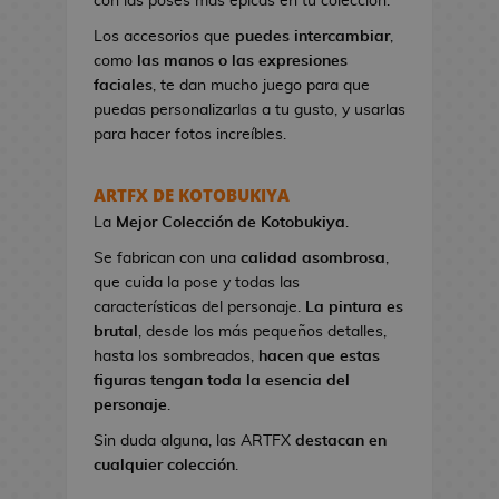
con las poses más épicas en tu colección.
n
e
Los accesorios que
puedes intercambiar
,
s
como
las manos o las expresiones
d
faciales
, te dan mucho juego para que
e
puedas personalizarlas a tu gusto, y usarlas
V
para hacer fotos increíbles.
i
d
ARTFX DE KOTOBUKIYA
e
La
Mejor Colección
de Kotobukiya
.
o
j
Se fabrican con una
calidad asombrosa
,
u
que cuida la pose y todas las
e
características del personaje.
La pintura es
g
brutal
, desde los más pequeños detalles,
o
hasta los sombreados,
hacen que estas
s
figuras tengan toda la esencia del
personaje
.
N
Sin duda alguna, las ARTFX
destacan en
e
cualquier colección
.
c
e