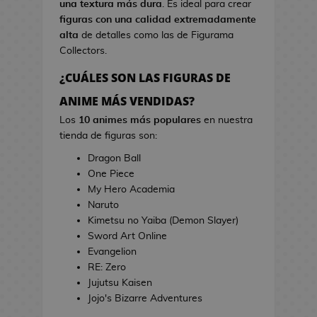
una textura más dura
. Es ideal para crear
s
i
figuras con una calidad extremadamente
d
n
alta
de detalles como las de Figurama
e
e
Collectors.
V
i
¿CUÁLES SON LAS FIGURAS DE
T
d
o
ANIME MÁS VENDIDAS?
e
a
o
Los
10 animes más populares
en nuestra
l
j
tienda de figuras son:
l
u
a
Dragon Ball
e
s
One Piece
g
d
My Hero Academia
o
e
Naruto
s
C
Kimetsu no Yaiba (Demon Slayer)
i
Sword Art Online
E
n
Evangelion
s
e
RE: Zero
t
Jujutsu Kaisen
u
J
Jojo's Bizarre Adventures
c
a