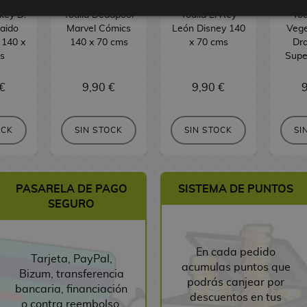
key D.
Toalla Deadpool
Toalla El Rey
Toa
Kaido
Marvel Cómics
León Disney 140
Vege
 140 x
140 x 70 cms
x 70 cms
Dra
s
Supe
€
9,90 €
9,90 €
9
OCK
SIN STOCK
SIN STOCK
SI
PASARELA DE PAGO
SISTEMA DE PUNTOS
SEGURO
En cada pedido
Tarjeta, PayPal,
acumulas puntos que
Bizum, transferencia
podrás canjear por
bancaria, financiación
descuentos en tus
o contra reembolso.