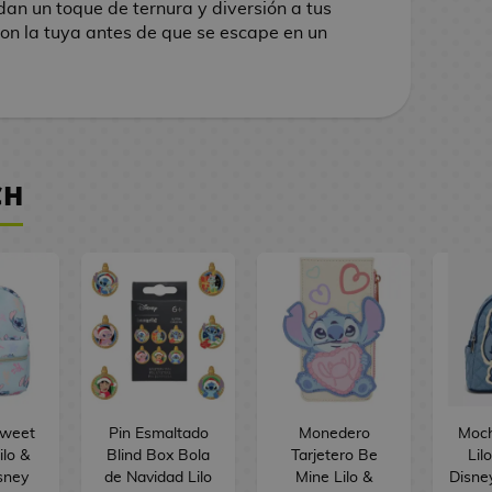
an un toque de ternura y diversión a tus
on la tuya antes de que se escape en un
CH
Sweet
Pin Esmaltado
Monedero
Moch
ilo &
Blind Box Bola
Tarjetero Be
Lil
isney
de Navidad Lilo
Mine Lilo &
Disne