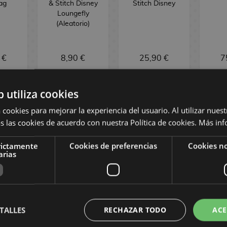
ag
& Stitch Disney
Stitch Disney
Loungefly
(Aleatorio)
 €
8,90 €
25,90 €
7
COMPRAR
OCK
SIN STOCK
SI
b utiliza cookies
 cookies para mejorar la experiencia del usuario. Al utilizar nuest
s las cookies de acuerdo con nuestra Política de cookies.
Más inf
rictamente
Cookies de preferencias
Cookies no
arias
TALLES
RECHAZAR TODO
ACE