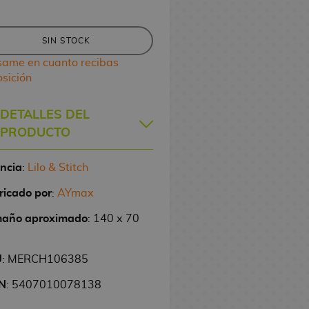
SIN STOCK
same en cuanto recibas
osición
DETALLES DEL
PRODUCTO
encia
:
Lilo & Stitch
ricado por
:
AYmax
año aproximado
: 140 x 70
U
: MERCH106385
N
: 5407010078138