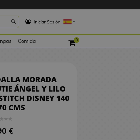
9,90 €
SIN STOCK
K
Iniciar Sesión
0
ngas
Comida
OALLA MORADA
TIE ÁNGEL Y LILO
STITCH DISNEY 140
70 CMS
90 €