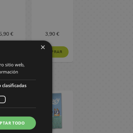
piezas
5,90 €
3,90 €
6,90 €
×
COMPRAR
COMPRAR
N STOCK
ro sitio web,
ormación
 clasificadas
PTAR TODO