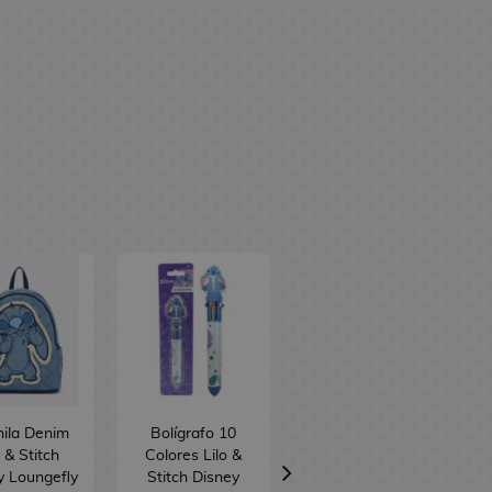
ila Denim
Bolígrafo 10
Set Papelería
o & Stitch
Colores Lilo &
Planetary Lilo &
y Loungefly
Stitch Disney
Stitch Disney 6