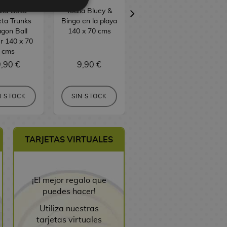
lla Goku
Toalla Bluey &
Toalla Bluey 140
ta Trunks
Bingo en la playa
x 70 cms
gon Ball
140 x 70 cms
r 140 x 70
cms
,90 €
9,90 €
9,90 €
N STOCK
SIN STOCK
SIN STOCK
TARJETAS VIRTUALES
¡El mejor regalo que
puedes hacer!
Utiliza nuestras
tarjetas virtuales