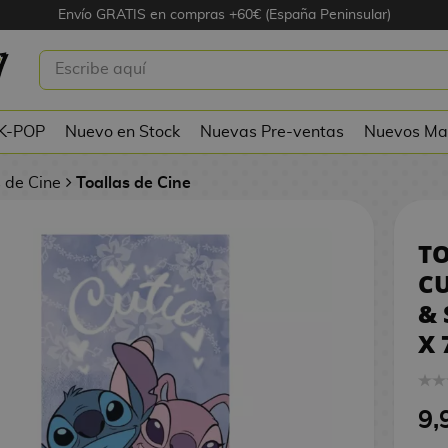
Envío GRATIS en compras +60€ (España Peninsular)
ORADA CUTIE ÁNGEL Y LILO &
SNEY 140 X 70 CMS
 K-POP
Nuevo en Stock
Nuevas Pre-ventas
Nuevos Ma
 de Cine
Toallas de Cine
T
CU
& 
X 
9,