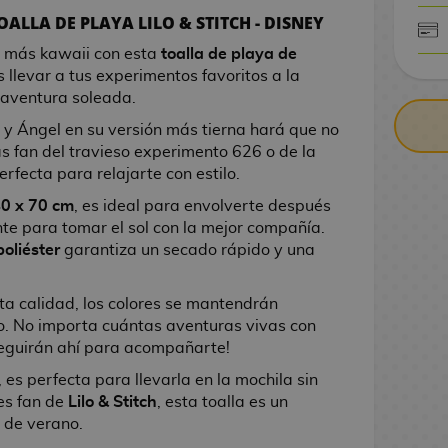
OALLA DE PLAYA LILO & STITCH - DISNEY
e más kawaii con esta
toalla de playa de
CONTRARE
 llevar a tus experimentos favoritos a la
r aventura soleada.
 y Ángel en su versión más tierna hará que no
s fan del travieso experimento 626 o de la
erfecta para relajarte con estilo.
0 x 70 cm
, es ideal para envolverte después
e para tomar el sol con la mejor compañía.
oliéster
garantiza un secado rápido y una
ta calidad, los colores se mantendrán
o. No importa cuántas aventuras vivas con
 seguirán ahí para acompañarte!
, es perfecta para llevarla en la mochila sin
es fan de
Lilo & Stitch
, esta toalla es un
 de verano.