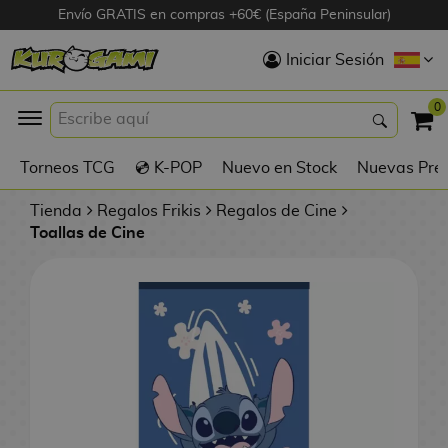
Envío GRATIS en compras +60€ (España Peninsular)
Hola
Iniciar Sesión
Figuras Anime
0
K
Torneos TCG
💿 K-POP
Nuevo en Stock
Nuevas Pre
Figuras
Videojuegos
Tienda
Regalos Frikis
Regalos de Cine
Toallas de Cine
Figuras de Cine
D
Figuras por
i
Fabricante
g
i
R
m
D
TOP Colecciones
e
o
u