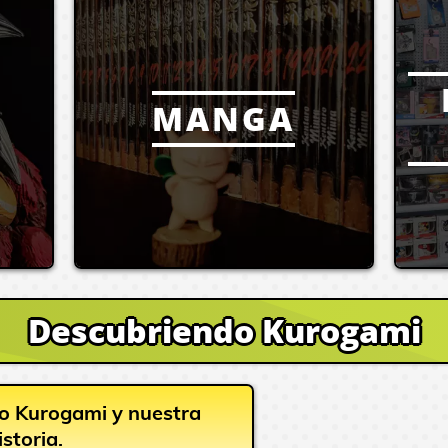
MANGA
Descubriendo Kurogami
o Kurogami y nuestra
istoria.